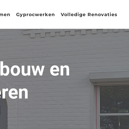
men
Gyprocwerken
Volledige Renovaties
rbouw en
eren