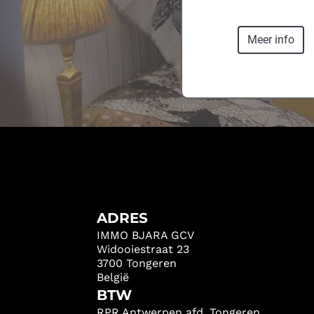
Meer info
ADRES
IMMO BJARA GCV
Widooiestraat 23
3700 Tongeren
België
BTW
RPR Antwerpen afd. Tongeren