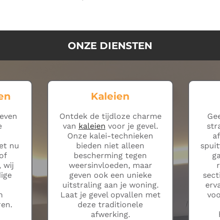
ONZE DIENSTEN
en
Kaleien
leven
Ontdek de tijdloze charme
Gee
e
van
kaleien
voor je gevel.
str
Onze kalei-technieken
a
et nu
bieden niet alleen
spuit
of
bescherming tegen
g
 wij
weersinvloeden, maar
ige
geven ook een unieke
sect
uitstraling aan je woning.
erv
n
Laat je gevel opvallen met
voo
ren.
deze traditionele
afwerking.