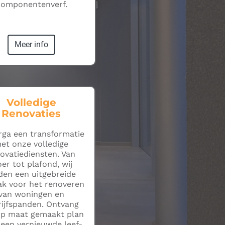
componentenverf.
Meer info
Volledige
Renovaties
ga een transformatie
et onze volledige
ovatiediensten. Van
oer tot plafond, wij
den een uitgebreide
k voor het renoveren
van woningen en
rijfspanden. Ontvang
op maat gemaakt plan
 een vernieuwde leef-