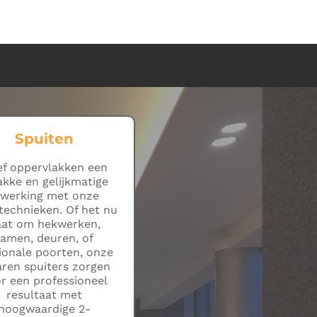
Spuiten
f oppervlakken een
akke en gelijkmatige
fwerking met onze
technieken. Of het nu
aat om hekwerken,
ramen, deuren, of
ionale poorten, onze
aren spuiters zorgen
r een professioneel
resultaat met
hoogwaardige 2-