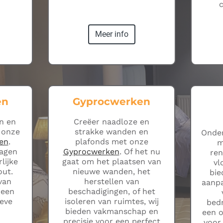
Meer info
en
Gyprocwerken
n en
Creëer naadloze en
 onze
strakke wanden en
Onder
en
.
plafonds met onze
m
lagen
Gyprocwerken
. Of het nu
ren
lijke
gaat om het plaatsen van
vl
out.
nieuwe wanden, het
bie
van
herstellen van
aanpa
 een
beschadigingen, of het
ieve
isoleren van ruimtes, wij
bed
bieden vakmanschap en
een 
precisie voor een perfect
voor