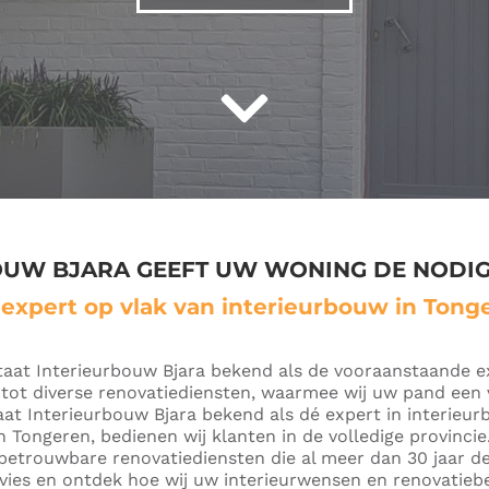
OUW BJARA GEEFT UW WONING DE NODI
expert op vlak van interieurbouw in Tong
taat Interieurbouw Bjara bekend als de vooraanstaande e
t tot diverse renovatiediensten, waarmee wij uw pand een 
aat Interieurbouw Bjara bekend als dé expert in interieur
n Tongeren, bedienen wij klanten in de volledige provinc
betrouwbare renovatiediensten die al meer dan 30 jaar 
vies en ontdek hoe wij uw interieurwensen en renovatieb