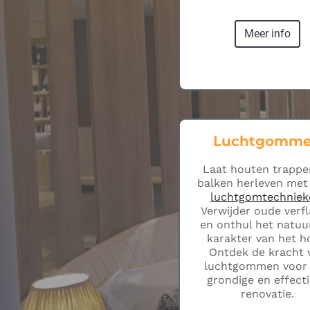
Meer info
Luchtgomm
Laat houten trappe
balken herleven met
luchtgomtechniek
Verwijder oude verf
en onthul het natuur
karakter van het h
Ontdek de kracht 
luchtgommen voor
grondige en effect
renovatie.